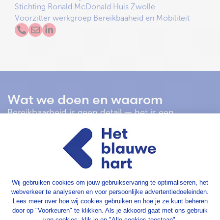
Stichting Ronald McDonald Huis Zwolle
Voorzitter werkgroep Bereikbaaheid en Mobiliteit
Wat we doen en waarom
Bereikbaarheid is geen detail — het is een
randvoorwaarde voor een gezond
ondernemersklimaat. Als medewerkers lastig bij je
bedrijf kunnen komen, klanten moeilijk kunnen
parkeren of leveranciers vast komen te staan in de
file, heeft dat direct impact op hoe je
onderneming functioneert. De werkgroep
Bereikbaarheid en Mobiliteit neemt deze uitdaging
serieus en werkt aan oplossingen die nu én op de