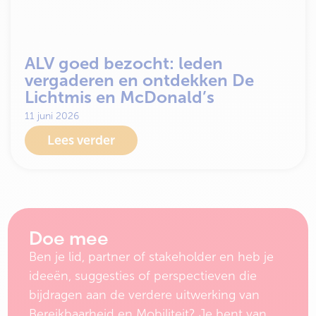
ALV goed bezocht: leden
vergaderen en ontdekken De
Lichtmis en McDonald’s
11 juni 2026
Lees verder
Doe mee
Ben je lid, partner of stakeholder en heb je
ideeën, suggesties of perspectieven die
bijdragen aan de verdere uitwerking van
Bereikbaarheid en Mobiliteit? Je bent van