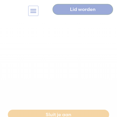
Lid worden
Home
>
Werkgroepen
>
Bereikbaarheid en mobiliteit
Bereikbaarheid en
mobiliteit
Een goed bereikbaar bedrijventerrein is geen
vanzelfsprekendheid, het vraagt om
vooruitdenken. In Oosterenk, Vrolijkheid en
Berkum werken we samen aan slimmere
mobiliteitsoplossingen: van parkeren en
doorstroming tot deelfietsen en openbaar
vervoer. Want bereikbaarheid is de basis voor
een sterk ondernemersklimaat.
Sluit je aan