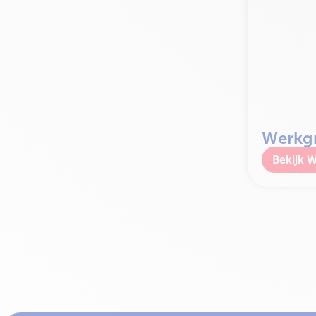
Werkgr
W