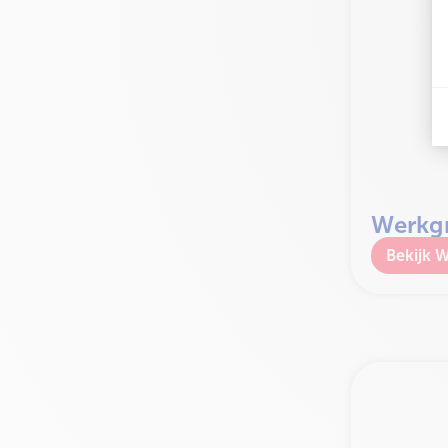
Werkgr
W