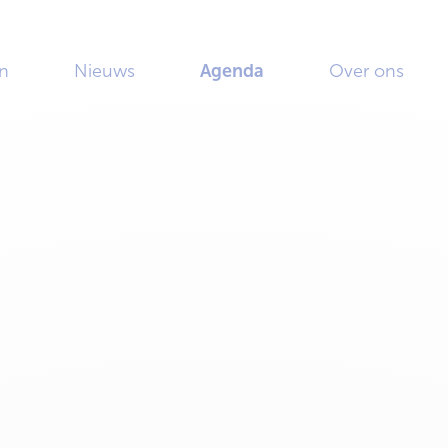
n
Nieuws
Agenda
Over ons
 en
activiteiten van Het Blauwe