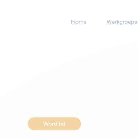
Home
Werkgroepe
Home
>
Evenementen
Agenda
Van netwerkbijeenkomsten tot sportevents
werkgroepvergaderingen — hier vind je alle 
Hart op een rij.
Word lid