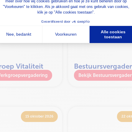
oep Vitaliteit
Bestuursvergader
erkgroepvergadering
Bestuursvergader
15 oktober 2026
22 ok