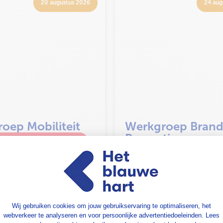
20 augustus 2026
24 aug
oep Mobiliteit
Werkgroep Brand
Promotie en
erkgroepvergadering
Ledenwerving
Werkgroepvergad
26 augustus 2026
1 sept