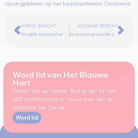
opvangplekken op het bedrijventerrein Oosterenk.
VORIGE BERICHT
VOLGEND BERICHT
Terugblik bijeenkomst ‘Betaalbaar Vergroenen’ bij Clubhuis Regio Zwolle.
Vergroeningssubsidie voor bedrijventerreinen!
Word lid van Het Blauwe
Hart
Samen zijn we sterker. Sluit je aan bij ruim
300 ondernemers en bouw mee aan de
toekomst van Zwolle.
Word lid