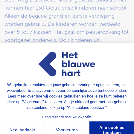
kunnen hier 130 Oekraïense kinderen naar school.
Alleen de begane grond en eerste verdieping
worden gebruikt. De kinderen worden verdeeld
over 5 tot 7 klassen. Het gaat om peuteropvang tot
voortgezet onderwijs. Ook kinderen uit
gastgezinnen kunnen hier naar toe.
Tijdelijke opvang
Beide gebouwen staan nu leeg. Ze liggen vlak bij
de andere 2 opvanglocaties. Alle opvanglocaties en
de school zijn er voor een half jaar. Als dat nodig is,
kunnen de gebouwen maximaal 2 jaar gebruikt
worden. De opvang is dus tijdelijk.
Eerder waren de plannen om 80 woonunits op
Oosterenk te maken, met 320 opvangplekken.
Omdat het kantoorgebouw Vermeer gebruikt kan