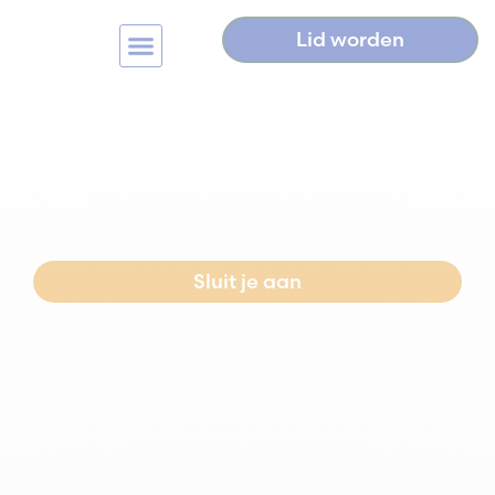
Lid worden
Home
>
Uitbreiding opvanglocatie Oosterenk
Uitbreiding
opvanglocatie
Oosterenk
Sluit je aan
Neem contact op