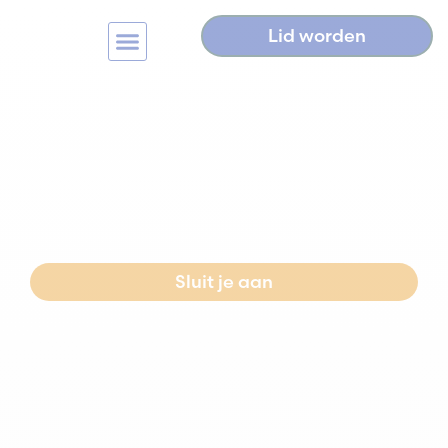
Lid worden
Home
>
Terugblik OVB-netwerkbijeenkomst: 28
november 2024
Terugblik OVB-
netwerkbijeenkomst: 28
november 2024
Sluit je aan
Neem contact op