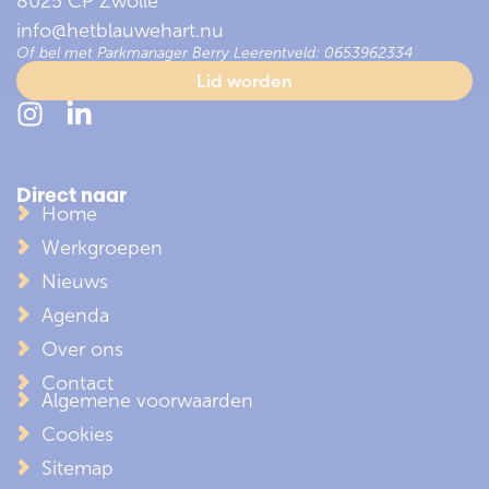
8025 CP Zwolle
info@hetblauwehart.nu
Of bel met Parkmanager Berry Leerentveld: 0653962334
Lid worden
Direct naar
Home
Werkgroepen
Nieuws
Agenda
Over ons
Contact
Algemene voorwaarden
Cookies
Sitemap