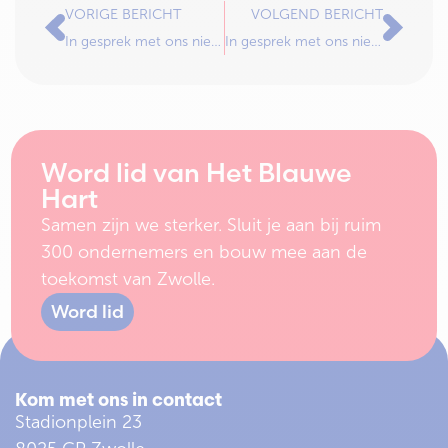
VORIGE BERICHT
VOLGEND BERICHT
In gesprek met ons nieuwe lid… The One!
In gesprek met ons nieuwe lid… Boxing Club Zwolle!
Word lid van Het Blauwe
Hart
Samen zijn we sterker. Sluit je aan bij ruim
300 ondernemers en bouw mee aan de
toekomst van Zwolle.
Word lid
Kom met ons in contact
Stadionplein 23