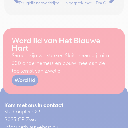
Terugblik netwerkbijeenkomst bij Hotel Lumen
In gesprek met… Eva Olde Rikkert!
Word lid van Het Blauwe
Hart
Samen zijn we sterker. Sluit je aan bij ruim
300 ondernemers en bouw mee aan de
toekomst van Zwolle.
Word lid
Kom met ons in contact
Stadionplein 23
8025 CP Zwolle
info@hetblauwehart.nu