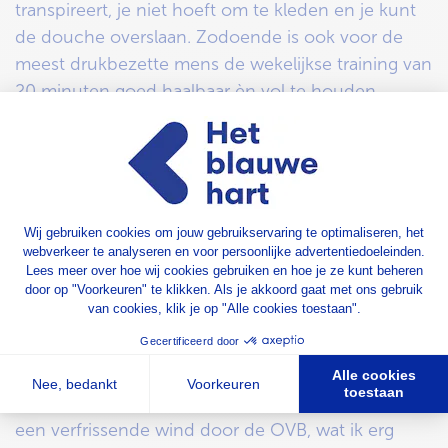
transpireert, je niet hoeft om te kleden en je kunt
de douche overslaan. Zodoende is ook voor de
meest drukbezette mens de wekelijkse training van
20 minuten goed haalbaar èn vol te houden.
Opbouwen van relaties
fit20 is sinds de eerste vestiging aan de Dokter van
Deenweg (Oosterenk) al lid van
Ondernemersvereniging OVB. Je kunt beter een
goede buur hebben, dan een verre vriend, ook op
zakelijk gebied. Bij het starten van een nieuw
bedrijf is het belangrijk om een netwerk op te
bouwen. Daaruit ontstaat dan vaak ook de
mogelijkheid om de éérste leden te werven. Dit
heb ik bij Ondernemersvereniging OVB kunnen
doen door o.a. de geplande evenementen. Er gaat
een verfrissende wind door de OVB, wat ik erg