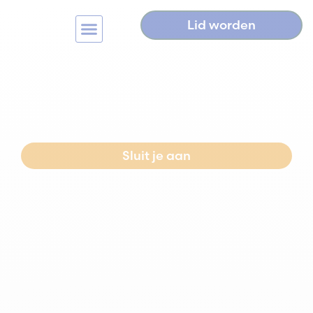
Lid worden
Home
>
In gesprek met.. David Kuperus!
In gesprek met.. David
Kuperus!
Sluit je aan
Neem contact op