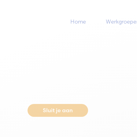
Home
Werkgroepe
Home
>
In gesprek met ons nieuwe lid… Deelfiets 
In gesprek met on
lid… Deelfiets Ne
Sluit je aan
Neem conta