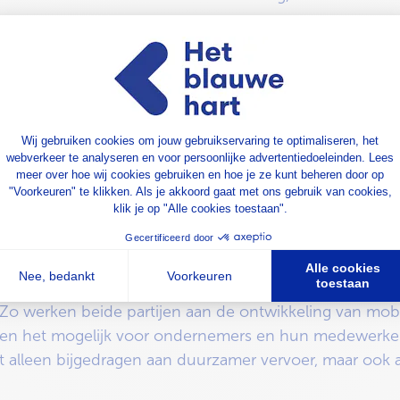
VB
d op het bedrijventerrein waar de OVB actief is (sinds
ederland het vanzelfsprekend om zich aan te sluiten bij
italiteit, mobiliteit, duurzaamheid, ondernemerschap e
s Nederland.
e sleutel is tot echte verandering,’’
aldus Oumar.
‘’Doo
 we niet alleen onze eigen diensten verbeteren, maa
r dan alleen een logische stap: er is een actieve sam
Zo werken beide partijen aan de ontwikkeling van mobi
aken het mogelijk voor ondernemers en hun medewerke
t alleen bijgedragen aan duurzamer vervoer, maar ook aan