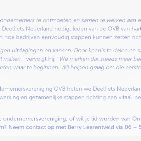
ere ondernemers te ontmoeten en samen te werken aan
Deelfiets Nederland nodigt leden van de OVB van hart
en hoe bedrijven eenvoudig stappen kunnen zetten rich
 eigen uitdagingen en kansen. Door kennis te delen en
il maken,’’
vervolgt hij.
‘’
We merken dat steeds meer bedr
weten waar te beginnen. Wij helpen graag om die eerst
ernemersvereniging OVB heten we Deelfiets Nederland
werking en gezamenlijke stappen richting een vitaal, 
ze ondernemersvereniging, of wil je lid worden van 
um? Neem contact op met Berry Leerentveld via 06 – 