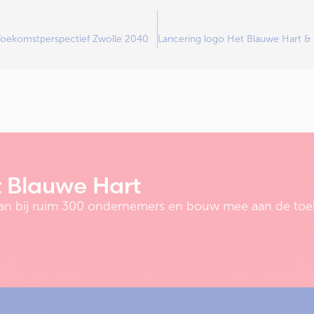
 Toekomstperspectief Zwolle 2040
t Blauwe Hart
e aan bij ruim 300 ondernemers en bouw mee aan de toe