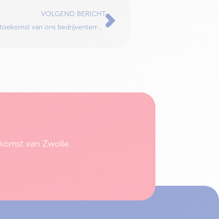
VOLGEND BERICHT
Lancering logo Het Blauwe Hart & toekomst van ons bedrijventerrein
komst van Zwolle.