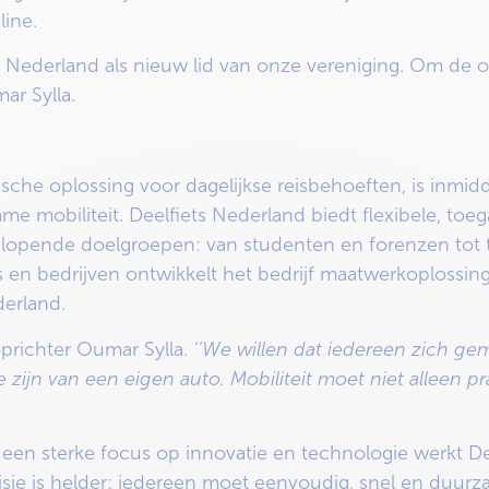
line.
Nederland als nieuw lid van onze vereniging. Om de org
ar Sylla.
sche oplossing voor dagelijkse reisbehoeften, is inmidd
e mobiliteit. Deelfiets Nederland biedt flexibele, toeg
nlopende doelgroepen: van studenten en forenzen tot to
en bedrijven ontwikkelt het bedrijf maatwerkoplossing
erland.
oprichter Oumar Sylla.
‘’We willen dat iedereen zich ge
e zijn van een eigen auto. Mobiliteit moet niet alleen p
en sterke focus op innovatie en technologie werkt Dee
isie is helder: iedereen moet eenvoudig, snel en duur