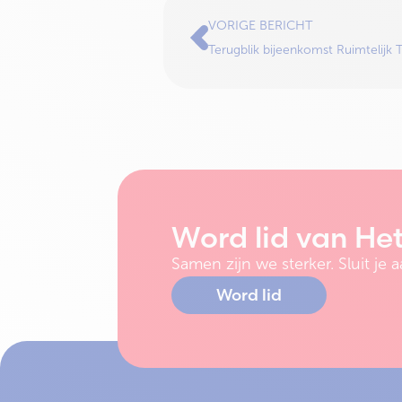
VORIGE BERICHT
Terugblik bijeenkomst Ruimtelijk
Word lid van He
Samen zijn we sterker. Sluit j
Word lid