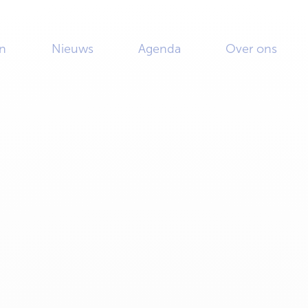
n
Nieuws
Agenda
Over ons
Nederland
s nieuwe
derland
ct op