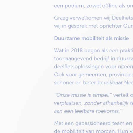
een podium, zowel offline als on
Graag verwelkomen wij Deelfiets 
wij in gesprek met oprichter Oum
Duurzame mobiliteit als missie
Wat in 2018 begon als een prakti
toonaangevend bedrijf in duurzam
deelfietsoplossingen voor uitee
Ook voor gemeenten, provincies 
schoner en beter bereikbaar Ned
‘’Onze missie is simpel,’’
vertelt 
verplaatsen, zonder afhankelijk t
aan een leefbare toekomst.’’
Met een gepassioneerd team en e
de mobiliteit van morgen. Hun v