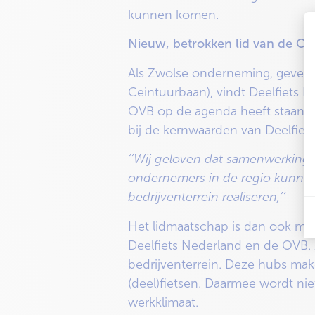
kunnen komen.
Nieuw, betrokken lid van de O
Als Zwolse onderneming, gevestig
Ceintuurbaan), vindt Deelfiets N
OVB op de agenda heeft staan, v
bij de kernwaarden van Deelfiet
‘’Wij geloven dat samenwerking d
ondernemers in de regio kunnen
bedrijventerrein realiseren,’’
Het lidmaatschap is dan ook mee
Deelfiets Nederland en de OVB. 
bedrijventerrein. Deze hubs m
(deel)fietsen. Daarmee wordt nie
werkklimaat.