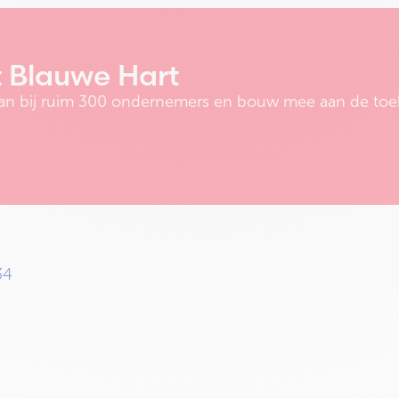
t Blauwe Hart
e aan bij ruim 300 ondernemers en bouw mee aan de toe
34