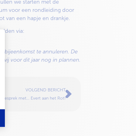
zullen we starten met de
ium voor een rondleiding door
t van een hapje en drankje.
elden via:
e bijeenkomst te annuleren. De
ij voor dit jaar nog in plannen.
VOLGEND BERICHT
n gesprek met… Evert aan het Rot!