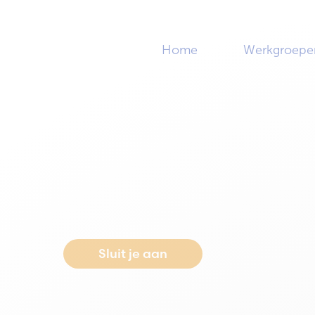
Home
Werkgroepe
Home
>
Netwerkbijeenkomst & ALV (geannuleerd)
Netwerkbijeenkom
(geannuleerd)
Sluit je aan
Neem conta