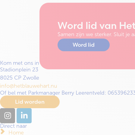
Word lid van He
Samen zijn we sterker. Sluit j
Word lid
Kom met ons in contact
Stadionplein 23
8025 CP Zwolle
info@hetblauwehart.nu
Of bel met Parkmanager Berry Leerentveld: 06539623
Lid worden
Direct naar
Home