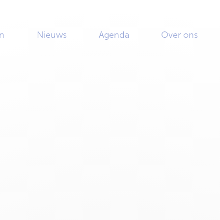
n
Nieuws
Agenda
Over ons
ijventerrein
iteit &
ijventerrein
ct op