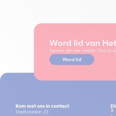
Word lid van He
Samen zijn we sterker. Sluit j
Word lid
Kom met ons in contact
Di
Stadionplein 23