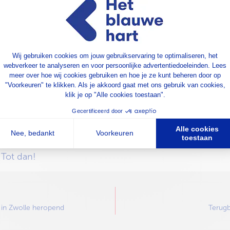
huis van OVB (Victorium, Boerendanserdijk 47);
Ledenvergadering door Willem Jüttner (voorzitter OVB
eente Zwolle) zal ons alles gaan vertellen over de ide
ijkheid en Berkum;
genot van een hapje en drankje.
a onze
evenementen pagina
aanmelden voor de bijeenkom
 Tot dan!
 in Zwolle heropend
Terugb