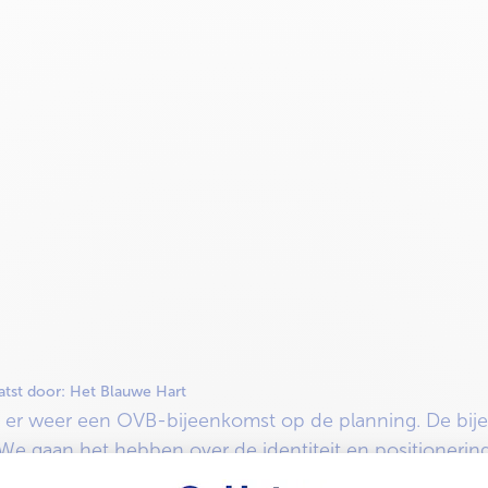
tst door:
Het Blauwe Hart
er weer een OVB-bijeenkomst op de planning. De bijee
We gaan het hebben over de identiteit en positionering
met padel/squash en sluiten we af met een drankje en