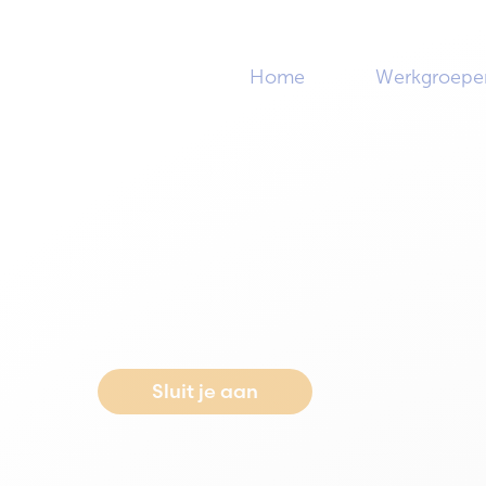
Home
Werkgroepe
Home
>
Bijeenkomst: Identiteit & Positionering bedr
Bijeenkomst: Ident
Positionering bedr
Sluit je aan
Neem conta