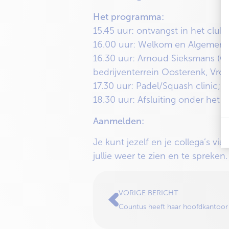
Het programma:
15.45 uur: ontvangst in het club
16.00 uur: Welkom en Algemene 
16.30 uur: Arnoud Sieksmans (Gem
bedrijventerrein Oosterenk, Vrol
17.30 uur: Padel/Squash clinic;
18.30 uur: Afsluiting onder het 
Aanmelden:
Je kunt jezelf en je collega’s vi
jullie weer te zien en te spreken.
VORIGE BERICHT
Countus heeft haar hoofdkantoor