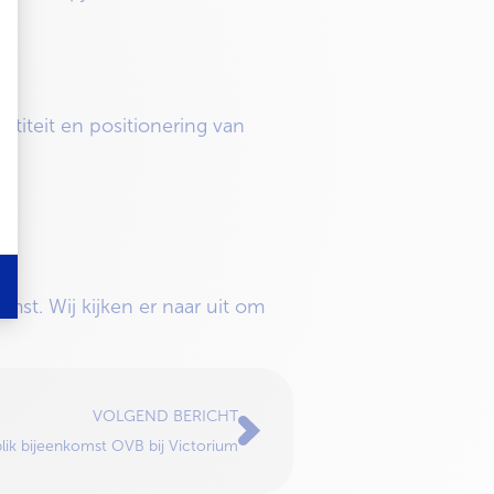
);
ntiteit en positionering van
st. Wij kijken er naar uit om
VOLGEND BERICHT
lik bijeenkomst OVB bij Victorium