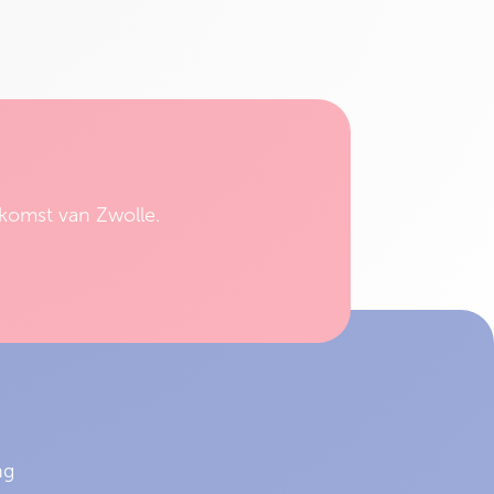
komst van Zwolle.
ng